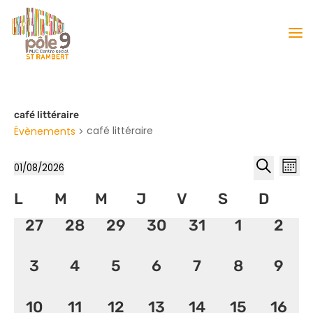
café littéraire
café littéraire
Évènements
Reche
Nav
01/08/2026
Mois
de
et
Sélectionnez
Recherche
vu
Calendrier
L
M
M
J
V
S
naviga
D
une
Év
de
date.
de
0
0
0
0
0
0
0
27
28
29
30
31
1
2
Évènements
vues
évènement,
évènement,
évènement,
évènement,
évènement,
évènemen
évèn
Évène
0
0
0
0
0
0
0
3
4
5
6
7
8
9
évènement,
évènement,
évènement,
évènement,
évènement,
évènemen
évèn
0
0
0
0
0
0
0
10
11
12
13
14
15
16