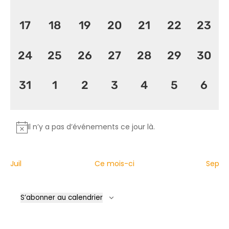
évènement,
évènement,
évènement,
évènement,
évènement,
évènement
évèn
0
0
0
0
0
0
0
17
18
19
20
21
22
23
évènement,
évènement,
évènement,
évènement,
évènement,
évènement
évèn
0
0
0
0
0
0
0
24
25
26
27
28
29
30
évènement,
évènement,
évènement,
évènement,
évènement,
évènement
évèn
0
0
0
0
0
0
0
31
1
2
3
4
5
6
évènement,
évènement,
évènement,
évènement,
évènement,
évènemen
évèn
Il n’y a pas d’événements ce jour là.
Juil
Ce mois-ci
Sep
S’abonner au calendrier