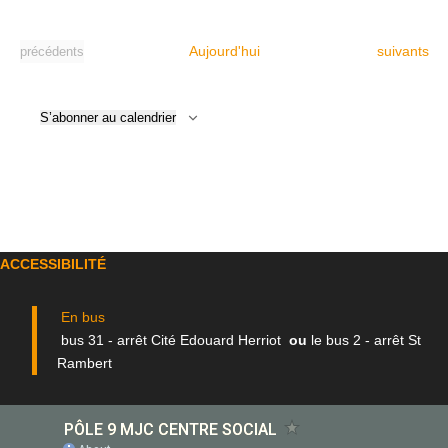
Évènement
Évènements
Aujourd'hui
suivants
précédents
S’abonner au calendrier
ACCESSIBILITÉ
En bus
bus 31 - arrêt Cité Edouard Herriot
ou
le bus 2 - arrêt St
Rambert