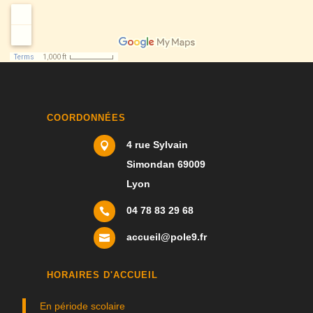
COORDONNÉES
4 rue Sylvain

Simondan 69009
Lyon
04 78 83 29 68

accueil@pole9.fr

HORAIRES D'ACCUEIL
En période scolaire