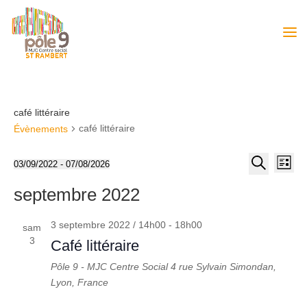
café littéraire
café littéraire
Évènements
Recher
Nav
03/09/2022
 - 
07/08/2026
Liste
de
et
Sélectionnez
Recherche
vue
septembre 2022
une
navigat
Év
date.
de
3 septembre 2022 / 14h00
-
18h00
sam
vues
3
Café littéraire
Évènem
Pôle 9 - MJC Centre Social
4 rue Sylvain Simondan,
Lyon, France