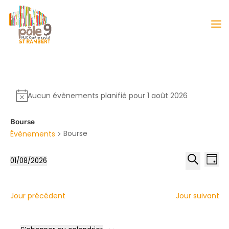
Aucun évènements planifié pour 1 août 2026
Bourse
Bourse
Évènements
Reche
Nav
01/08/2026
Jour
de
et
Sélectionnez
Recherche
vu
naviga
une
Év
date.
de
Jour précédent
Jour suivant
vues
Évène