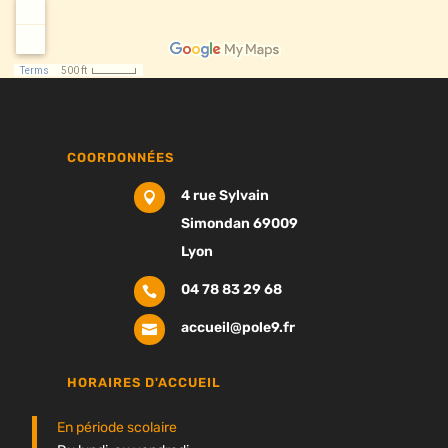
COORDONNÉES
4 rue Sylvain

Simondan 69009
Lyon
04 78 83 29 68

accueil@pole9.fr

HORAIRES D'ACCUEIL
En période scolaire