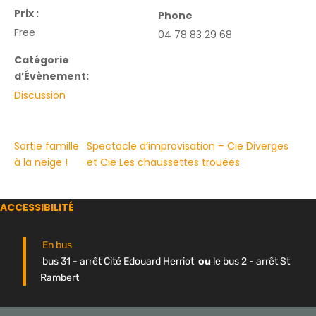
Prix :
Phone
Free
04 78 83 29 68
Catégorie
d’Évènement:
Discussion
Sortie famille
Spectacle d’improvisation – Cie Diverges
à la neige !
et Cie Les chaussettes trouées
ACCESSIBILITÉ
En bus
bus 31 - arrêt Cité Edouard Herriot
ou
le bus 2 - arrêt St
Rambert