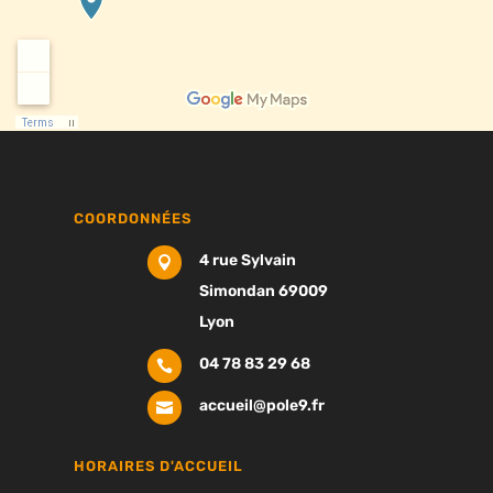
COORDONNÉES
4 rue Sylvain

Simondan 69009
Lyon
04 78 83 29 68

accueil@pole9.fr

HORAIRES D'ACCUEIL