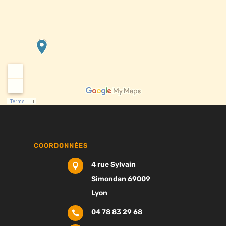
COORDONNÉES
4 rue Sylvain

Simondan 69009
Lyon
04 78 83 29 68
