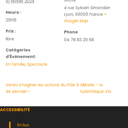
Social
10 février 2024
4 rue Sylvain Simondan
Heure :
Lyon
,
69009
France
+
20h15
Google Map
Prix :
Phone
libre
04 78 83 29 68
Catégories
d’Évènement:
En famille
,
Spectacle
Venez imaginer les actions du Pôle 9
Mikado – la
de demain !
ludothèque XXL
ACCESSIBILITÉ
En bus