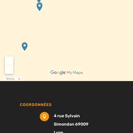
COORDONNÉES
4 rue Sylvain

Simondan 69009
Lyon