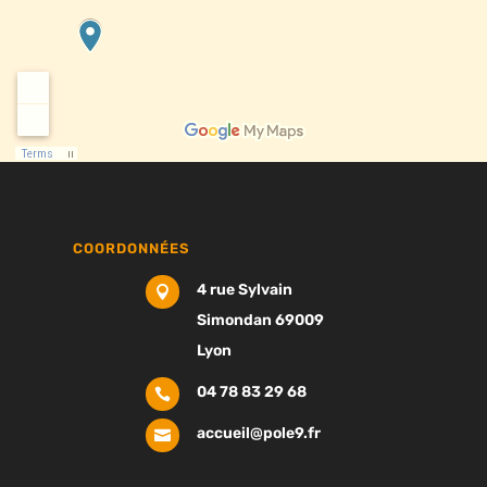
COORDONNÉES
4 rue Sylvain

Simondan 69009
Lyon
04 78 83 29 68

accueil@pole9.fr
