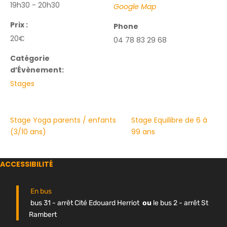
19h30 - 20h30
Google Map
Prix :
Phone
20€
04 78 83 29 68
Catégorie
d’Évènement:
Stages
Stage Yoga parents / enfants
Stage Equilibre de 6 à
(3/10 ans)
99 ans
ACCESSIBILITÉ
En bus
bus 31 - arrêt Cité Edouard Herriot
ou
le bus 2 - arrêt St
Rambert