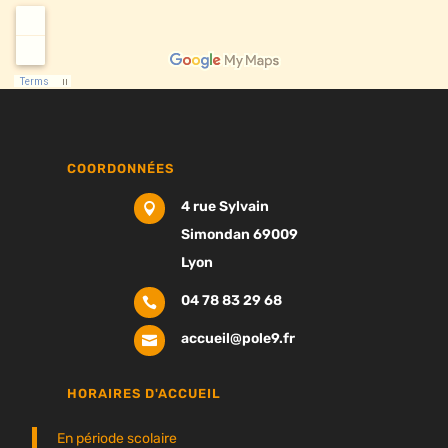
COORDONNÉES
4 rue Sylvain

Simondan 69009
Lyon
04 78 83 29 68

accueil@pole9.fr

HORAIRES D'ACCUEIL
En période scolaire