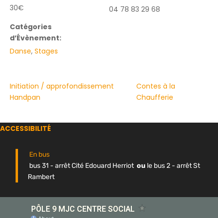
30€
04 78 83 29 68
Catégories
d’Évènement:
Danse
,
Stages
Initiation / approfondissement
Contes à la
Handpan
Chaufferie
ACCESSIBILITÉ
En bus
bus 31 - arrêt Cité Edouard Herriot
ou
le bus 2 - arrêt St
Rambert