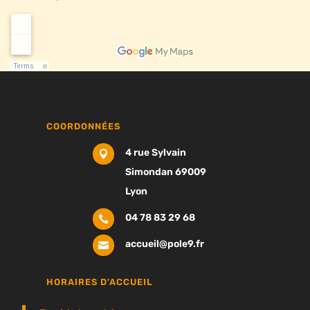
COORDONNÉES
4 rue Sylvain

Simondan 69009
Lyon
04 78 83 29 68

accueil@pole9.fr

HORAIRES D'ACCUEIL