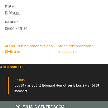
Date :
13 février
Heure :
10h00 - 12h30
Atelier Cuisine parents / ado
Stage renforcement
10-15 ans
musculaire
ACCESSIBILITÉ
En bus
bus 31 - arrêt Cité Edouard Herriot
ou
le bus 2 - arrêt St
Rambert