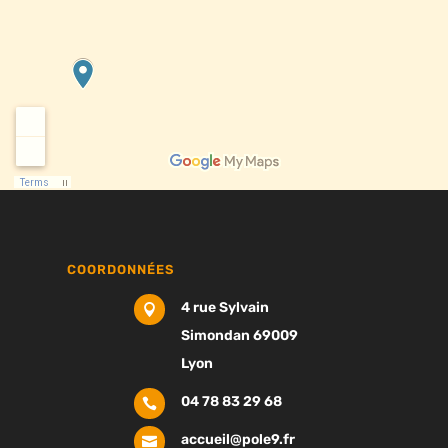
COORDONNÉES
4 rue Sylvain

Simondan 69009
Lyon
04 78 83 29 68

accueil@pole9.fr
