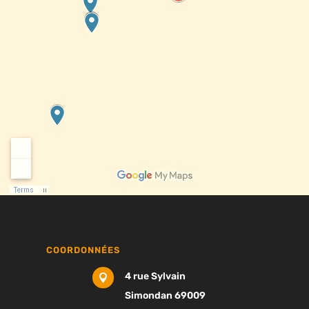
COORDONNÉES
4 rue Sylvain

Simondan 69009