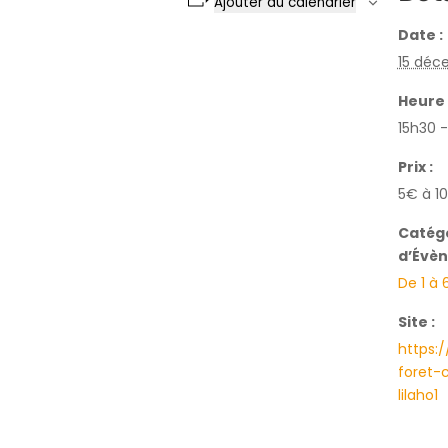
Ajouter au calendrier
Date :
15 déc
Heure 
15h30 -
Prix :
5€ à 1
Catég
d’Évè
De 1 à 
Site :
https:/
foret-
lilaho1