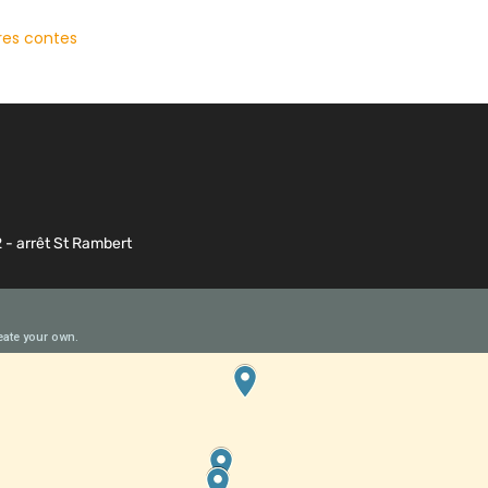
res contes
2 - arrêt St Rambert