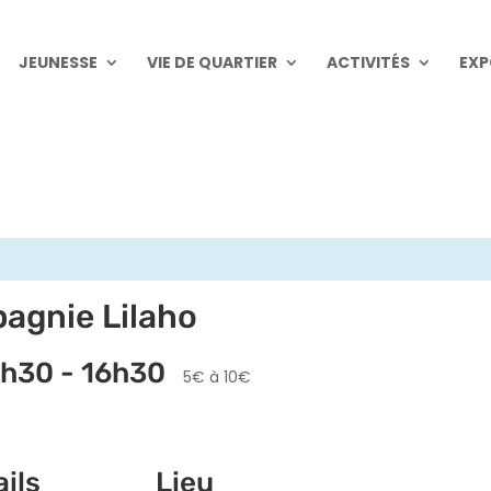
JEUNESSE
VIE DE QUARTIER
ACTIVITÉS
EXP
pagnie Lilaho
5h30
-
16h30
5€ à 10€
ils
Lieu