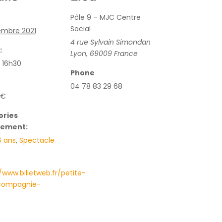
Pôle 9 – MJC Centre
Social
embre 2021
4 rue Sylvain Simondan
:
Lyon
,
69009
France
 16h30
Phone
04 78 83 29 68
0€
ories
nement:
6 ans
,
Spectacle
/www.billetweb.fr/petite-
compagnie-