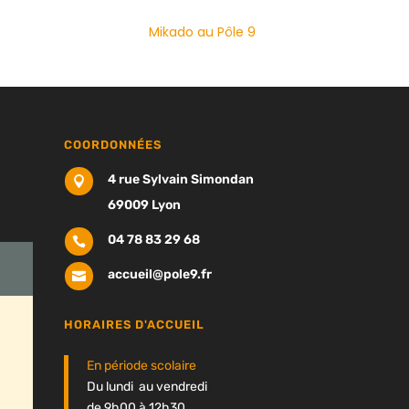
Mikado au Pôle 9
COORDONNÉES
4 rue Sylvain Simondan

69009 Lyon
04 78 83 29 68

accueil@pole9.fr

HORAIRES D'ACCUEIL
En période scolaire
Du lundi au vendredi
de 9h00 à 12h30,