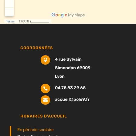
COORDONNÉES
4 rue Sylvain

Simondan 69009
Lyon
04 78 83 29 68

accueil@pole9.fr

HORAIRES D'ACCUEIL
En période scolaire