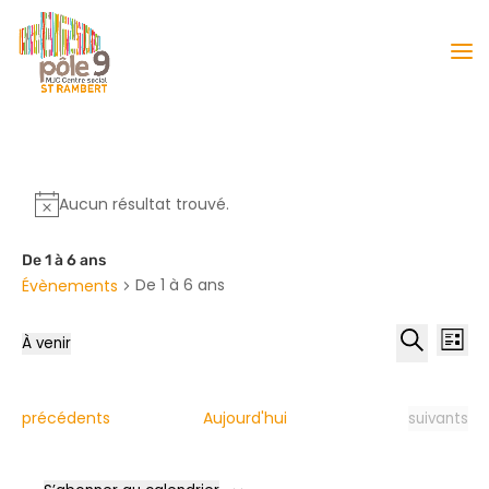
Aucun résultat trouvé.
De 1 à 6 ans
De 1 à 6 ans
Évènements
Reche
Nav
À venir
Liste
de
et
Sélectionnez
Recherche
vu
naviga
une
Év
date.
de
Évènements
Évènement
précédents
Aujourd'hui
suivants
vues
Évène