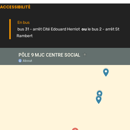
ACCESSIBILITÉ
En bus
bus 31 - arrêt Cité Edouard Herriot
ou
le bus 2 - arrêt St
Rambert