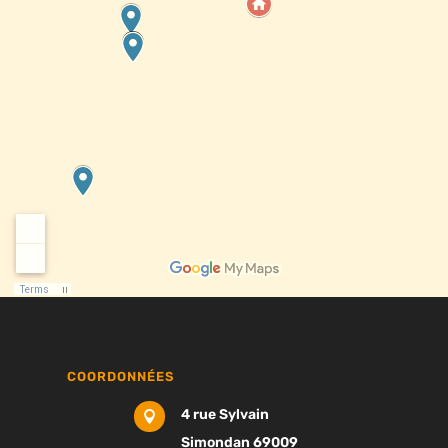
COORDONNÉES
4 rue Sylvain

Simondan 69009