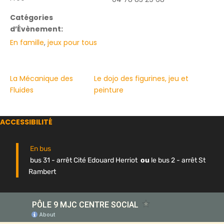
Catégories
d’Évènement:
En famille
,
jeux pour tous
La Mécanique des
Le dojo des figurines, jeu et
Fluides
peinture
ACCESSIBILITÉ
En bus
bus 31 - arrêt Cité Edouard Herriot
ou
le bus 2 - arrêt St
Rambert