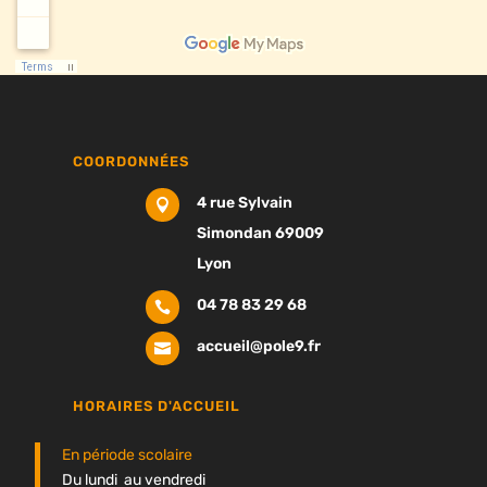
COORDONNÉES
4 rue Sylvain

Simondan 69009
Lyon
04 78 83 29 68

accueil@pole9.fr

HORAIRES D'ACCUEIL
En période scolaire
Du lundi au vendredi