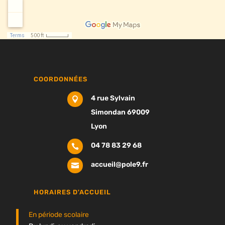
COORDONNÉES
4 rue Sylvain

Simondan 69009
Lyon
04 78 83 29 68

accueil@pole9.fr

HORAIRES D'ACCUEIL
En période scolaire