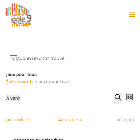
Aucun résultat trouvé.
jeux pour tous
jeux pour tous
Évènements
Reche
Nav
À venir
Liste
de
et
Sélectionnez
Recherche
vu
naviga
une
Év
date.
de
Évènements
Évènement
précédents
Aujourd'hui
suivants
vues
Évène