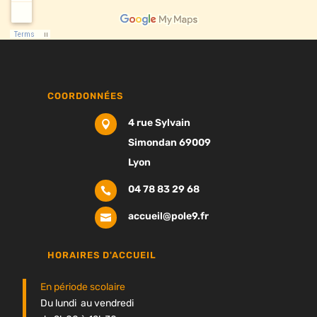
COORDONNÉES
4 rue Sylvain

Simondan 69009
Lyon
04 78 83 29 68

accueil@pole9.fr

HORAIRES D'ACCUEIL
En période scolaire
Du lundi au vendredi