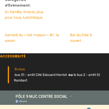
d’Évènement:
En famille
,
Gratuit
,
jeux
pour tous
,
ludothèque
Samedi du « fait maison » #1 : le
Bar du Pôle 9
savon
ouvert
ACCESSIBILITÉ
En bus
bus 31 - arrêt Cité Edouard Herriot
ou
le bus 2 - arrêt St
Rambert