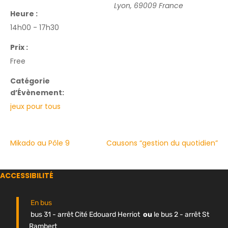
Lyon
,
69009
France
Heure :
14h00 - 17h30
Prix :
Free
Catégorie
d’Évènement:
jeux pour tous
Mikado au Pôle 9
Causons “gestion du quotidien”
ACCESSIBILITÉ
En bus
bus 31 - arrêt Cité Edouard Herriot
ou
le bus 2 - arrêt St
Rambert