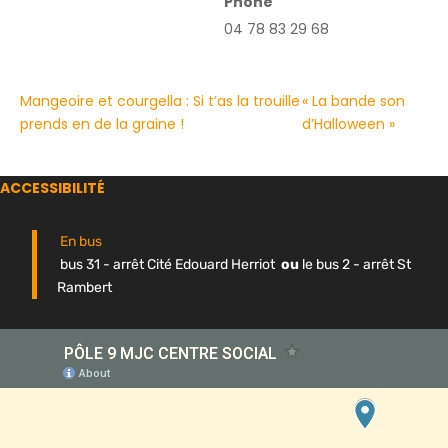
Phone
04 78 83 29 68
Mangeoire et courgella : Si t’as la trouille
« La bande son
prends en de la graine !
d’Halloween »
ACCESSIBILITÉ
En bus
bus 31 - arrêt Cité Edouard Herriot
ou
le bus 2 - arrêt St
Rambert