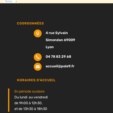
COORDONNÉES
4 rue Sylvain

Simondan 69009
Lyon
04 78 83 29 68

accueil@pole9.fr

HORAIRES D'ACCUEIL
En période scolaire
Du lundi au vendredi
de 9h00 à 12h30,
et de 13h30 à 18h30