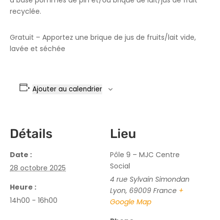
à base pommes de pin et/ou brique de lait/jus de fruit
recyclée.
Gratuit – Apportez une brique de jus de fruits/lait vide,
lavée et séchée
Ajouter au calendrier
Détails
Lieu
Date :
Pôle 9 – MJC Centre
Social
28 octobre 2025
4 rue Sylvain Simondan
Heure :
Lyon
,
69009
France
+
14h00 - 16h00
Google Map