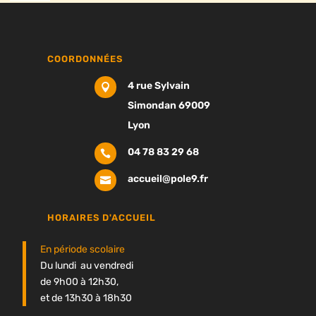
COORDONNÉES
4 rue Sylvain

Simondan 69009
Lyon
04 78 83 29 68

accueil@pole9.fr

HORAIRES D'ACCUEIL
En période scolaire
Du lundi au vendredi
de 9h00 à 12h30,
et de 13h30 à 18h30