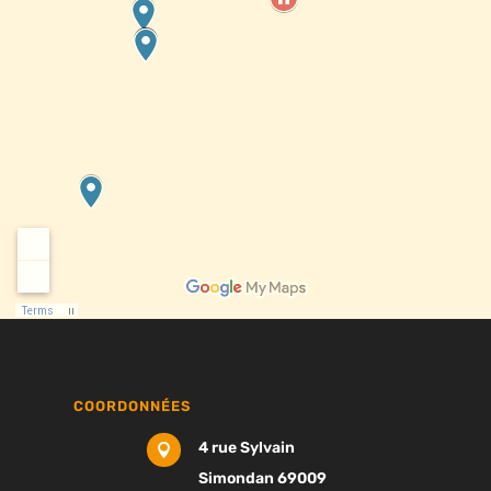
COORDONNÉES
4 rue Sylvain

Simondan 69009