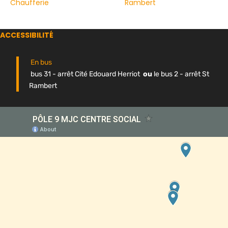
Chaufferie
Rambert
ACCESSIBILITÉ
En bus
bus 31 - arrêt Cité Edouard Herriot
ou
le bus 2 - arrêt St
Rambert