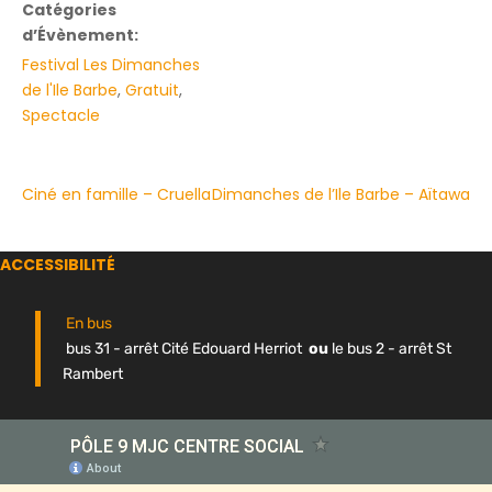
Catégories
d’Évènement:
Festival Les Dimanches
de l'Ile Barbe
,
Gratuit
,
Spectacle
Ciné en famille – Cruella
Dimanches de l’Ile Barbe – Aïtawa
ACCESSIBILITÉ
En bus
bus 31 - arrêt Cité Edouard Herriot
ou
le bus 2 - arrêt St
Rambert