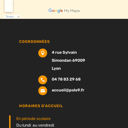
COORDONNÉES
4 rue Sylvain

Simondan 69009
Lyon
04 78 83 29 68

accueil@pole9.fr

HORAIRES D'ACCUEIL
En période scolaire
Du lundi au vendredi