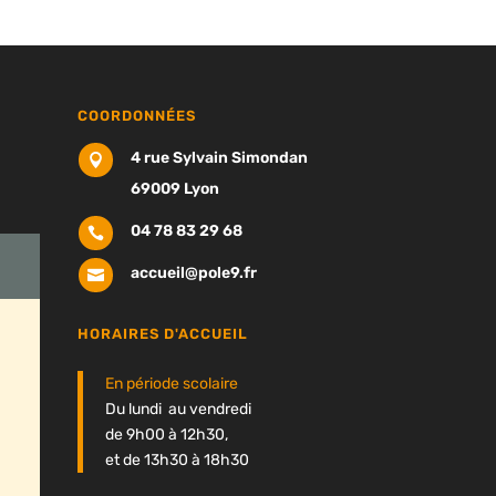
COORDONNÉES
4 rue Sylvain Simondan

69009 Lyon
04 78 83 29 68

accueil@pole9.fr

HORAIRES D'ACCUEIL
En période scolaire
Du lundi au vendredi
de 9h00 à 12h30,
et de 13h30 à 18h30