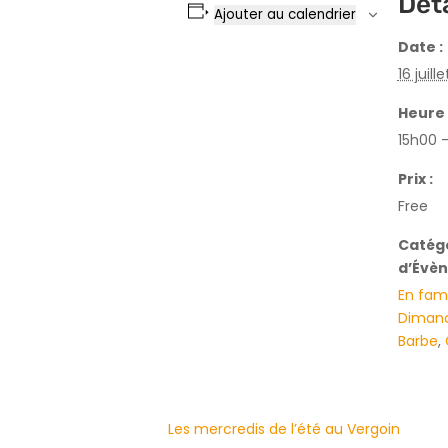
Déta
Ajouter au calendrier
Date :
16 juill
Heure 
15h00 
Prix :
Free
Catég
d’Évè
En fami
Dimanch
Barbe
,
Les mercredis de l’été au Vergoin