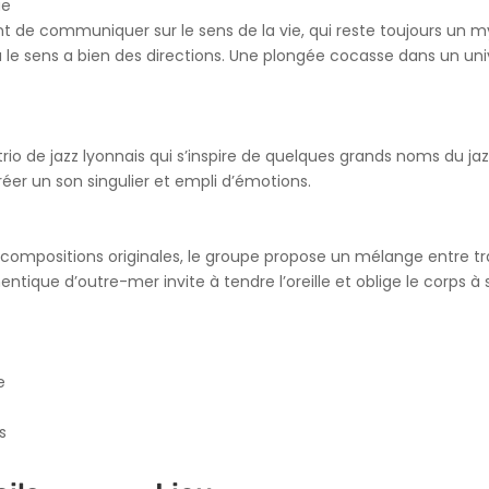
ue
ntent de communiquer sur le sens de la vie, qui reste toujours un 
ù le sens a bien des directions. Une plongée cocasse dans un un
trio de jazz lyonnais qui s’inspire de quelques grands noms du ja
éer un son singulier et empli d’émotions.
es compositions originales, le groupe propose un mélange entre tr
ique d’outre-mer invite à tendre l’oreille et oblige le corps à se
e
s