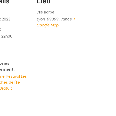
ils
Lieu
L’Ile Barbe
et 2023
Lyon
,
69009
France
+
Google Map
:
- 22h00
ories
nement:
lle
,
Festival Les
es de l'Ile
Gratuit