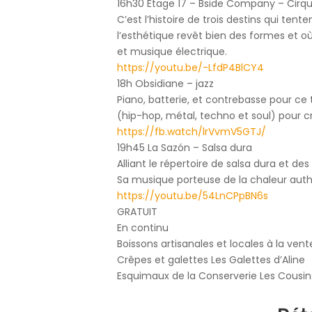
16h30 Etage 17 – Bside Company – Cirq
C’est l’histoire de trois destins qui te
l’esthétique revêt bien des formes et o
et musique électrique.
https://youtu.be/-LfdP4BlCY4
18h Obsidiane – jazz
Piano, batterie, et contrebasse pour ce 
(hip-hop, métal, techno et soul) pour cr
https://fb.watch/lrVvmV5GTJ/
19h45 La Sazón – Salsa dura
Alliant le répertoire de salsa dura et d
Sa musique porteuse de la chaleur authent
https://youtu.be/54LnCPpBN6s
GRATUIT
En continu
Boissons artisanales et locales à la vent
Crêpes et galettes Les Galettes d’Aline
Esquimaux de la Conserverie Les Cousin