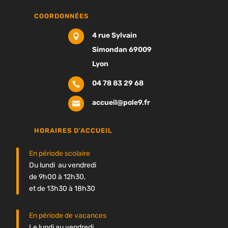
COORDONNÉES
4 rue Sylvain

Simondan 69009
Lyon
04 78 83 29 68

accueil@pole9.fr

HORAIRES D'ACCUEIL
En période scolaire
Du lundi au vendredi
de 9h00 à 12h30,
et de 13h30 à 18h30
En période de vacances
Le lundi au vendredi,