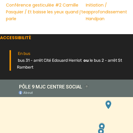
Conférence gesticulée #2 Camille
Initiation /
Pasquier / Et baisse les yeux quand j’te
approfondissement
parle
Handpan
ACCESSIBILITÉ
En bus
bus 31 - arrêt Cité Edouard Herriot
ou
le bus 2 - arrêt St
Rambert