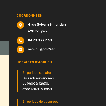
COORDONNÉES
4 rue Sylvain Simondan

69009 Lyon
04 78 83 29 68

accueil@pole9.fr

HORAIRES D'ACCUEIL
En période scolaire
Du lundi au vendredi
de 9h00 à 12h30,
et de 13h30 à 18h30
En période de vacances