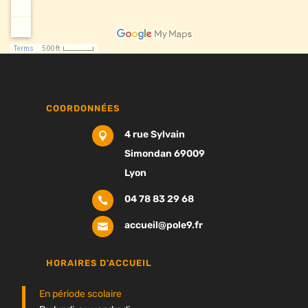
COORDONNÉES
4 rue Sylvain

Simondan 69009
Lyon
04 78 83 29 68

accueil@pole9.fr

HORAIRES D'ACCUEIL
En période scolaire