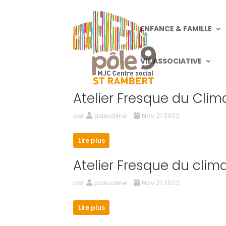
ENFANCE & FAMILLE
VIE ASSOCIATIVE
Atelier Fresque du Clim
par
pascaline
Nov 21 2022
Lire plus
Atelier Fresque du clim
par
pascaline
Nov 21 2022
Lire plus