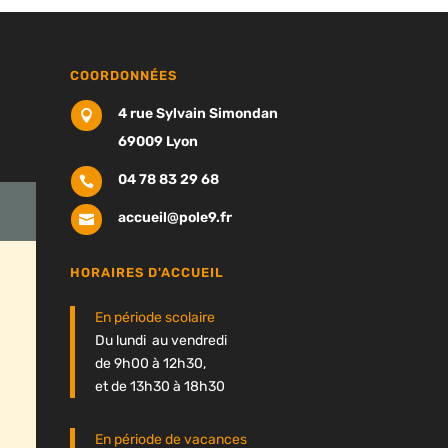
COORDONNÉES
4 rue Sylvain Simondan

69009 Lyon
04 78 83 29 68

accueil@pole9.fr

HORAIRES D'ACCUEIL
En période scolaire
Du lundi au vendredi
de 9h00 à 12h30,
et de 13h30 à 18h30
En période de vacances