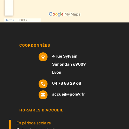
COORDONNÉES
4 rue Sylvain

Simondan 69009
Lyon
04 78 83 29 68

accueil@pole9.fr

HORAIRES D'ACCUEIL
En période scolaire