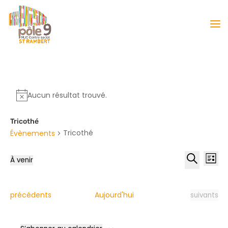
Aucun résultat trouvé.
Tricothé
Tricothé
Évènements
Reche
Nav
À venir
Liste
de
et
Sélectionnez
Recherche
vu
naviga
une
Év
date.
de
Évènements
Évènement
précédents
Aujourd'hui
suivants
vues
Évène