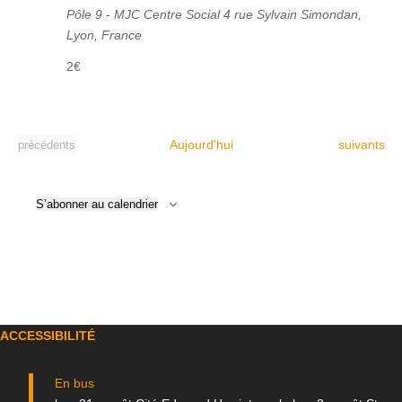
Pôle 9 - MJC Centre Social
4 rue Sylvain Simondan,
Lyon, France
2€
Évènement
Évènements
Aujourd'hui
suivants
précédents
S’abonner au calendrier
ACCESSIBILITÉ
En bus