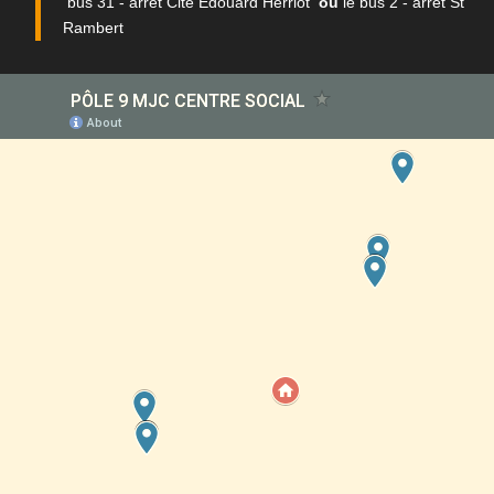
bus 31 - arrêt Cité Edouard Herriot
ou
le bus 2 - arrêt St
Rambert