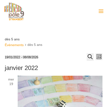
dès 5 ans
dès 5 ans
Évènements
Recher
Nav
19/01/2022
 - 
08/08/2026
Liste
de
et
Sélectionnez
Recherche
vue
janvier 2022
une
navigat
Év
date.
de
mer
vues
19
Évènem