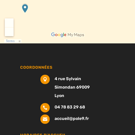
COORDONNÉES
4 rue Sylvain

Simondan 69009
Lyon
04 78 83 29 68

accueil@pole9.fr
