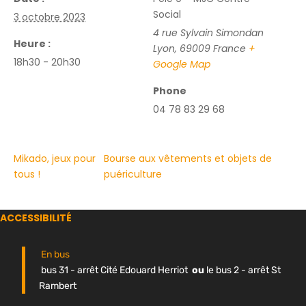
Social
3 octobre 2023
4 rue Sylvain Simondan
Heure :
Lyon
,
69009
France
+
18h30 - 20h30
Google Map
Phone
04 78 83 29 68
Mikado, jeux pour
Bourse aux vêtements et objets de
tous !
puériculture
ACCESSIBILITÉ
En bus
bus 31 - arrêt Cité Edouard Herriot
ou
le bus 2 - arrêt St
Rambert