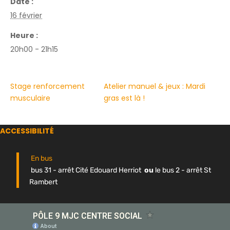
Date :
16 février
Heure :
20h00 - 21h15
Stage renforcement
Atelier manuel & jeux : Mardi
musculaire
gras est là !
ACCESSIBILITÉ
En bus
bus 31 - arrêt Cité Edouard Herriot
ou
le bus 2 - arrêt St
Rambert