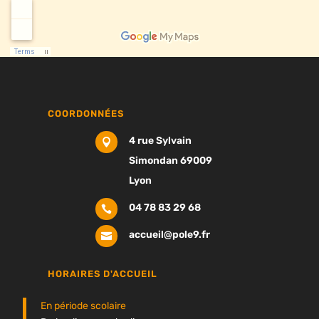
COORDONNÉES
4 rue Sylvain

Simondan 69009
Lyon
04 78 83 29 68

accueil@pole9.fr

HORAIRES D'ACCUEIL
En période scolaire