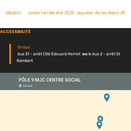
MIKADO
sortie famille été 2025 : Aqualac Aix les Bains #1
ACCESSIBILITÉ
En bus
bus 31 - arrêt Cité Edouard Herriot
ou
le bus 2 - arrêt St
Rambert