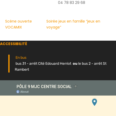
04 78 83 29 68
Scène ouverte
Soirée jeux en famille “jeux en
VOCAMIX
voyage”
ACCESSIBILITÉ
En bus
bus 31 - arrêt Cité Edouard Herriot
ou
le bus 2 - arrêt St
Rambert