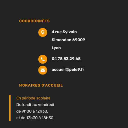
COORDONNÉES
4 rue Sylvain

Simondan 69009
Lyon
04 78 83 29 68

accueil@pole9.fr

HORAIRES D'ACCUEIL
En période scolaire
Du lundi au vendredi
de 9h00 à 12h30,
et de 13h30 à 18h30