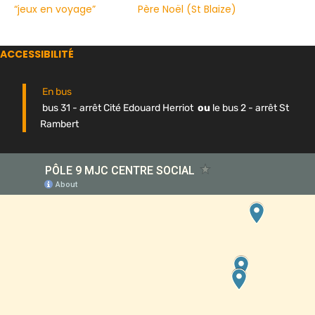
“jeux en voyage”
Père Noël (St Blaize)
ACCESSIBILITÉ
En bus
bus 31 - arrêt Cité Edouard Herriot
ou
le bus 2 - arrêt St
Rambert