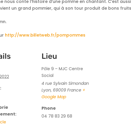
 nous conte l’histoire d’une pomme en chantant. C’est aussi l’
ient un grand pommier, qui à son tour produit de bons fruit
 mn.
sur
http://www.billetweb.fr/pompommes
ils
Lieu
Pôle 9 – MJC Centre
Social
 2022
4 rue Sylvain Simondan
:
Lyon
,
69009
France
+
Google Map
orie
Phone
nement:
04 78 83 29 68
cle