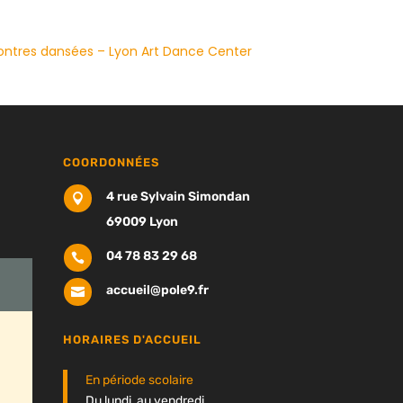
ntres dansées – Lyon Art Dance Center
COORDONNÉES
4 rue Sylvain Simondan

69009 Lyon
04 78 83 29 68

accueil@pole9.fr

HORAIRES D'ACCUEIL
En période scolaire
Du lundi au vendredi