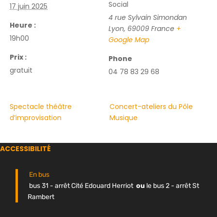
Social
17 juin 2025
4 rue Sylvain Simondan
Heure :
Lyon
,
69009
France
+
19h00
Google Map
Prix :
Phone
gratuit
04 78 83 29 68
Spectacle théâtre
Concert-ateliers du Pôle
d’improvisation
Musique
ACCESSIBILITÉ
En bus
bus 31 - arrêt Cité Edouard Herriot
ou
le bus 2 - arrêt St
Rambert