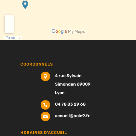
COORDONNÉES
4 rue Sylvain

Simondan 69009
Lyon
04 78 83 29 68

accueil@pole9.fr

HORAIRES D'ACCUEIL