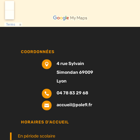
COORDONNÉES
4 rue Sylvain

Simondan 69009
Lyon
04 78 83 29 68

accueil@pole9.fr

HORAIRES D'ACCUEIL
En période scolaire