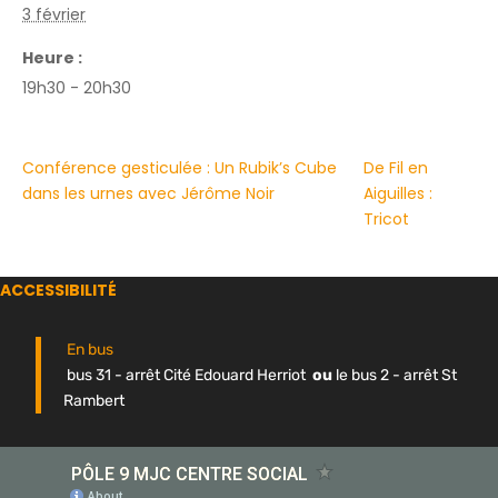
3 février
Heure :
19h30 - 20h30
Conférence gesticulée : Un Rubik’s Cube
De Fil en
dans les urnes avec Jérôme Noir
Aiguilles :
Tricot
ACCESSIBILITÉ
En bus
bus 31 - arrêt Cité Edouard Herriot
ou
le bus 2 - arrêt St
Rambert