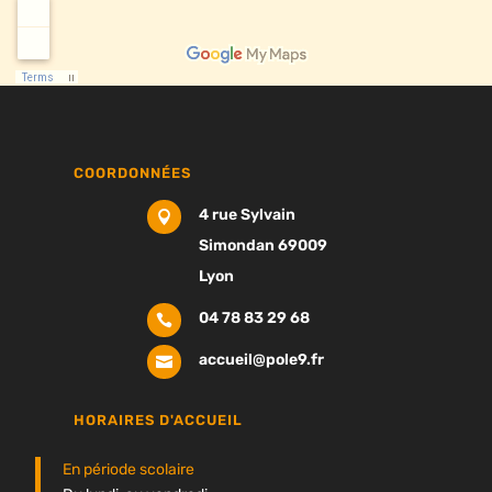
COORDONNÉES
4 rue Sylvain

Simondan 69009
Lyon
04 78 83 29 68

accueil@pole9.fr

HORAIRES D'ACCUEIL
En période scolaire