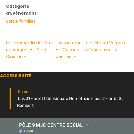
Catégorie
d’Évènement:
Sortie familles
Les mercredis de l’été
Les mercredis de l’été au Vergoin
au Vergoin – « Ciné
– « Calme et fraîcheur sous les
Cinéma »
cerisiers »
ACCESSIBILITÉ
En bus
bus 31 - arrêt Cité Edouard Herriot
ou
le bus 2 - arrêt St
Rambert