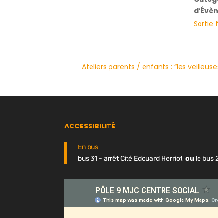
d’Évè
Sortie 
Ateliers parents / enfants : “les veilleu
ACCESSIBILITÉ
En bus
bus 31 - arrêt Cité Edouard Herriot
ou
le bus 