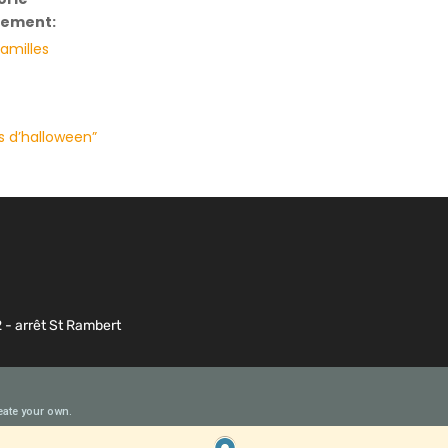
nement:
familles
ses d’halloween”
2 - arrêt St Rambert