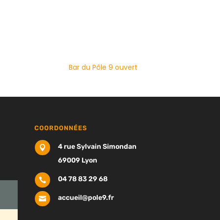
Bar du Pôle 9 ouvert
COORDONNÉES
4 rue Sylvain Simondan

69009 Lyon
04 78 83 29 68

accueil@pole9.fr
