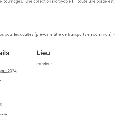
x tournages… une collection incroyable !) ; toute une partie est
ros pour les adultes (prévoir le titre de transports en commun) – I
ils
Lieu
Extérieur
obre 2024
:
5€
orie