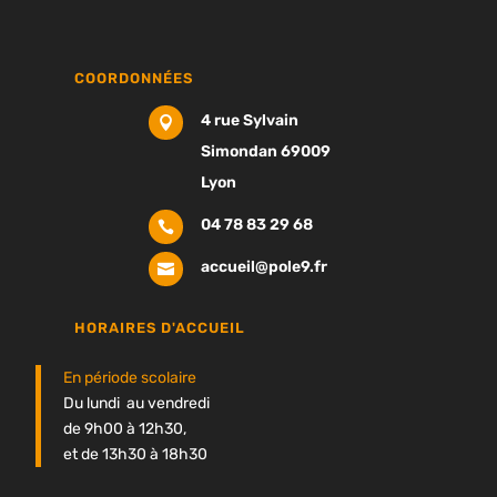
COORDONNÉES
4 rue Sylvain

Simondan 69009
Lyon
04 78 83 29 68

accueil@pole9.fr

HORAIRES D'ACCUEIL
En période scolaire
Du lundi au vendredi
de 9h00 à 12h30,
et de 13h30 à 18h30