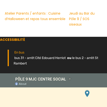
Atelier Parents / enfants : Cuisine
Jeudi au Bar du
d’Halloween et repas tous ensemble
Pôle 9 / SOS
oiseaux
ACCESSIBILITÉ
En bus
bus 31 - arrêt Cité Edouard Herriot
ou
le bus 2 - arrêt St
Rambert