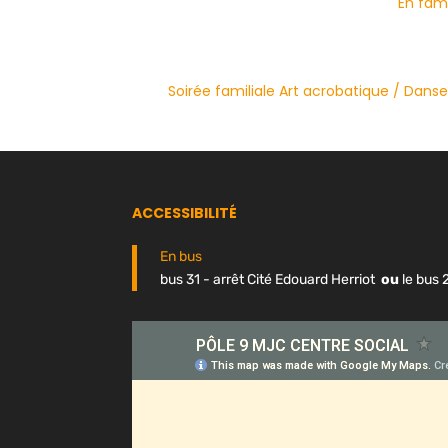
En fami
Soirée familiale Art acrobatique / Danse
ACCESSIBILITÉ
En bus
bus 31 - arrêt Cité Edouard Herriot
ou
le bus 