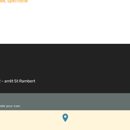
lle
,
Spectacle
2 - arrêt St Rambert