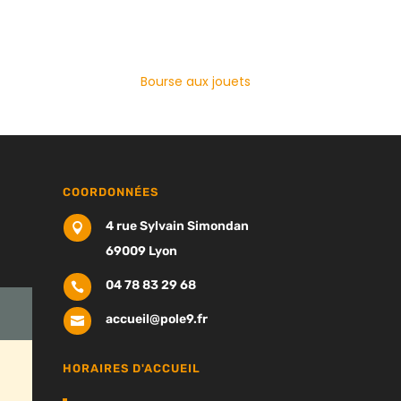
Bourse aux jouets
COORDONNÉES
4 rue Sylvain Simondan

69009 Lyon
04 78 83 29 68

accueil@pole9.fr

HORAIRES D'ACCUEIL