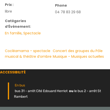
Prix :
Phone
libre
04 78 83 29 68
Catégories
d’Évènement:
En famille
,
Spectacle
Cocléamama – spectacle
Concert des groupes du Pôle
musical & théâtre d’ombre
Musique – Musiques actuelles
ACCESSIBILITÉ
En bus
bus 31 - arrêt Cité Edouard Herriot
ou
le bus 2 - arrêt St
Rambert