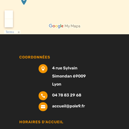
COORDONNÉES
4 rue Sylvain

Simondan 69009
Lyon
04 78 83 29 68

accueil@pole9.fr

HORAIRES D'ACCUEIL