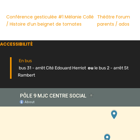
Conférence gesticulée #1 Mélanie Collé
Théâtre Forum
/ Histoire d’un beignet de tomates
parents / ados
ACCESSIBILITÉ
En bus
bus 31 - arrêt Cité Edouard Herriot
ou
le bus 2 - arrêt St
Rambert