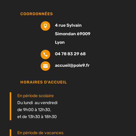
COORDONNÉES
4 rue Sylvain

Simondan 69009
Lyon
04 78 83 29 68

accueil@pole9.fr

HORAIRES D'ACCUEIL
En période scolaire
Du lundi au vendredi
de 9h00 à 12h30,
et de 13h30 à 18h30
En période de vacances