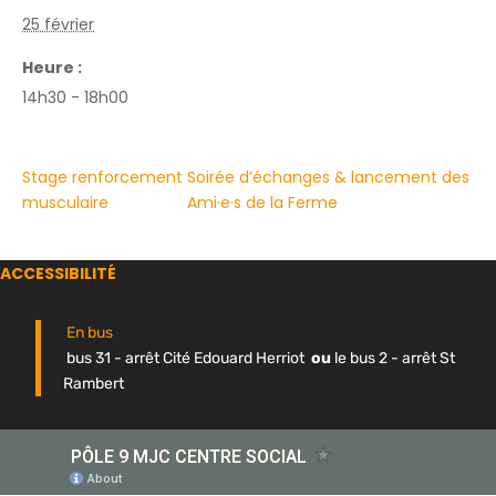
25 février
Heure :
14h30 - 18h00
Stage renforcement
Soirée d’échanges & lancement des
musculaire
Ami·e·s de la Ferme
ACCESSIBILITÉ
En bus
bus 31 - arrêt Cité Edouard Herriot
ou
le bus 2 - arrêt St
Rambert