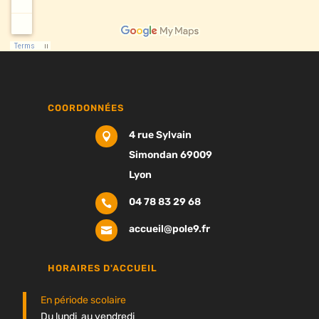
COORDONNÉES
4 rue Sylvain

Simondan 69009
Lyon
04 78 83 29 68

accueil@pole9.fr

HORAIRES D'ACCUEIL
En période scolaire
Du lundi au vendredi