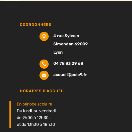
COORDONNÉES
4 rue Sylvain

Simondan 69009
Lyon
04 78 83 29 68

accueil@pole9.fr

HORAIRES D'ACCUEIL
En période scolaire
Du lundi au vendredi
de 9h00 à 12h30,
et de 13h30 à 18h30