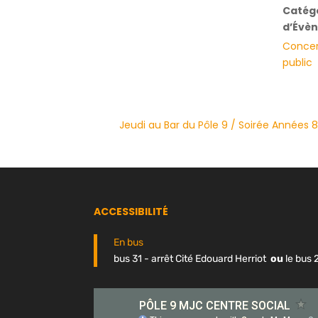
Catég
d’Évè
Concer
public
Jeudi au Bar du Pôle 9 / Soirée Années 
ACCESSIBILITÉ
En bus
bus 31 - arrêt Cité Edouard Herriot
ou
le bus 