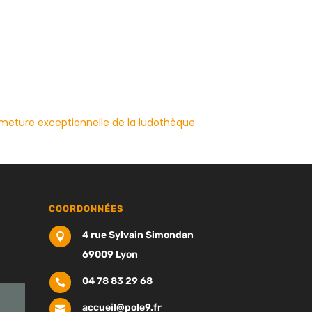
meture exceptionnelle de la ludothèque
COORDONNÉES
4 rue Sylvain Simondan

69009 Lyon
04 78 83 29 68

accueil@pole9.fr
