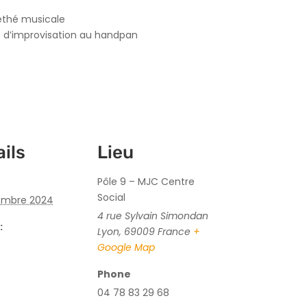
éthé musicale
 d’improvisation au handpan
ils
Lieu
Pôle 9 – MJC Centre
Social
embre 2024
4 rue Sylvain Simondan
:
Lyon
,
69009
France
+
Google Map
Phone
04 78 83 29 68