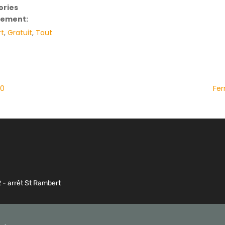
ories
nement:
t
,
Gratuit
,
Tout
80
Fer
2 - arrêt St Rambert