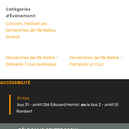
Catégories
d’Évènement:
Concert
,
Festival Les
Dimanches de l'Ile Barbe
,
Gratuit
Dimanches de l’Ile Barbe –
Dimanches de l’Ile Barbe –
Déboires / Duo burlesque
Parranda La Cruz
ACCESSIBILITÉ
En bus
bus 31 - arrêt Cité Edouard Herriot
ou
le bus 2 - arrêt St
Rambert