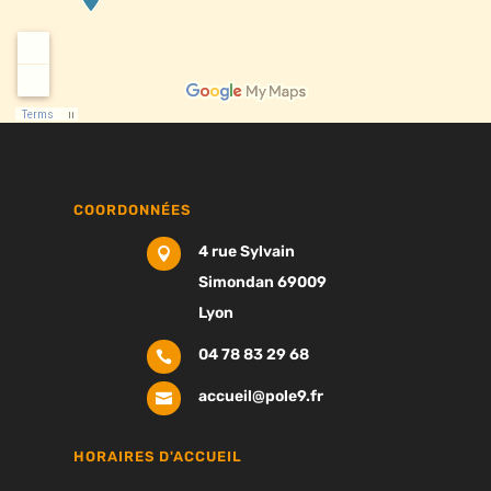
COORDONNÉES
4 rue Sylvain

Simondan 69009
Lyon
04 78 83 29 68

accueil@pole9.fr

HORAIRES D'ACCUEIL