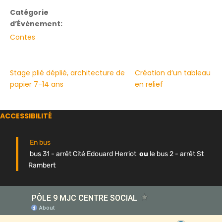
Catégorie
d’Évènement:
Contes
Stage plié déplié, architecture de
Création d’un tableau
papier 7-14 ans
en relief
ACCESSIBILITÉ
En bus
bus 31 - arrêt Cité Edouard Herriot
ou
le bus 2 - arrêt St
Rambert