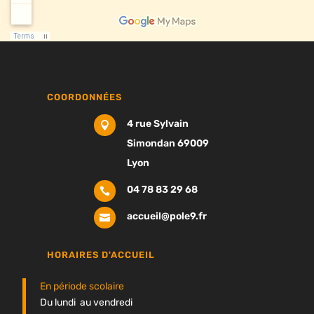
COORDONNÉES
4 rue Sylvain

Simondan 69009
Lyon
04 78 83 29 68

accueil@pole9.fr

HORAIRES D'ACCUEIL
En période scolaire
Du lundi au vendredi