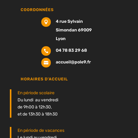
COORDONNÉES
4 rue Sylvain

Simondan 69009
Lyon
04 78 83 29 68

accueil@pole9.fr

HORAIRES D'ACCUEIL
En période scolaire
Du lundi au vendredi
de 9h00 à 12h30,
et de 13h30 à 18h30
En période de vacances
Le lundi au vendredi,